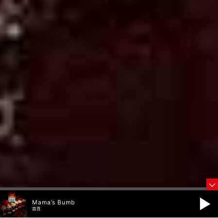
Mama’s Bumb
首頁